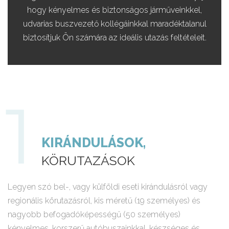
hogy kényelmes és biztonságos járműveinkkel,
udvarias buszvezető kollégáinkkal maradéktalanul
biztosítjuk Ön számára az ideális utazás feltételeit.
KIRÁNDULÁSOK,
KÖRUTAZÁSOK
Legyen szó bel-, vagy külföldi eseti kirándulásról vagy
regionális körutazásról, kis méretű (19 személyes) és
nagyobb befogadóképességű (50 személyes)
kényelmes, korszerű autóbuszainkkal, készséges és