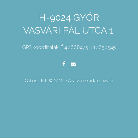
H-9024 GYŐR
VASVÁRI PÁL UTCA 1.
GPS koordináták:
É:47.668475 K:17.650545
Gabusz Kft. ©
2026
.
⋅
Adatvédelmi tájékoztató