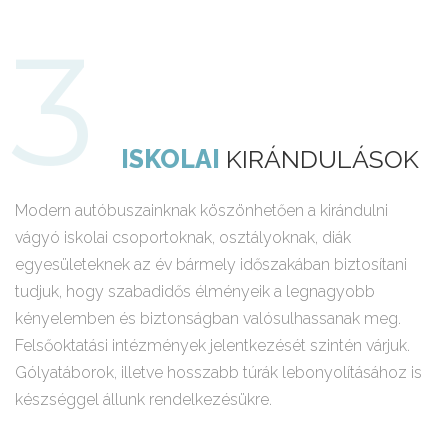
ISKOLAI
KIRÁNDULÁSOK
Modern autóbuszainknak köszönhetően a kirándulni
vágyó iskolai csoportoknak, osztályoknak, diák
egyesületeknek az év bármely időszakában biztosítani
tudjuk, hogy szabadidős élményeik a legnagyobb
kényelemben és biztonságban valósulhassanak meg.
Felsőoktatási intézmények jelentkezését szintén várjuk.
Gólyatáborok, illetve hosszabb túrák lebonyolításához is
készséggel állunk rendelkezésükre.