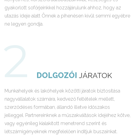
gyakorlott sofőrjeinkkel hozzájárulunk ahhoz, hogy az
utazás ideje alatt Önnek a pihenésen kívül semmi egyébre
ne legyen gondja.
DOLGOZÓI
JÁRATOK
Munkahelyek és lakóhelyek közötti járatok biztosítása
nagyvállalatok számára, kedvező feltételek mellett,
szerződéses formában, állandó illetve időszakos
jelleggel. Partnereinknek a műszakváltások idejéhez kötve,
vagy egyénileg kialakított menetrend szerint és
létszámigényeknek megfelelően indítjuk buszainkat.