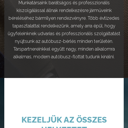
Munkatársaink barátságos és professzionális
kiszolgálással állnak rendelkezésre járműveink
béreléséhez bármilyen rendezvényre. Több évtizedes
tapasztalattal rendelkezünk, amely arra épül, hogy
ügyfeleinknek udvarias és professzionális szolgáltatást
nyújtsunk az autóbusz-bérlés minden területén.
Társpartnereinkkel együtt nagy, minden alkalomra
alkalmas, modern autóbusz-flottát tudunk kínálni.
KEZELJÜK AZ ÖSSZES